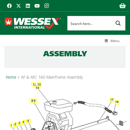
AF & AFC 160
Menu
MAINFRAME
ASSEMBLY
Home
»
AF & AFC 160 Mainframe Assembly
8
9
10
12
6
7
13
5
4
3
2
1