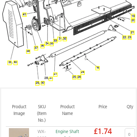
36
14
15
16
17
18
26
27
28
29
30
31
32
33
34
35
11
19
22
20
21
23
25
24
Product
SKU
Product
Price
Qty
Image
(Item
Name
No.)
£
1.74
WX-
Engine Shaft