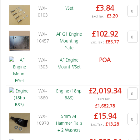
£
3.84
WX-
F/Set
0103
£
3.20
Excl.Tax :
£
102.92
WX-
AF G1 Engine
10457
Mounting
£
85.77
Excl.Tax :
Plate
POA
WX-
AF Engine
1303
Mount F/Set
£
2,019.34
WX-
Engine (18hp
1860
B&S)
Excl.Tax :
£
1,682.78
£
15.94
WX-
5mm AF
10970
Hammer Flails
£
13.28
Excl.Tax :
+ 2 Washers