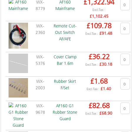
£
1,322.94
WX-
AF160
8779
Mainframe
Excl.Tax :
£
1,102.45
£
109.78
WX-
Remote Cut-
2360
Out Switch
£
91.48
Excl.Tax :
AF/AFE
£
36.22
WX-
Cover Clamp
5376
Bar 1.6m
£
30.18
Excl.Tax :
£
1.68
WX-
Rubber Skirt
2003
F/Set
£
1.40
Excl.Tax :
£
82.68
WX-
AF160 G1
9678
Rubber Stone
£
68.90
Excl.Tax :
Guard