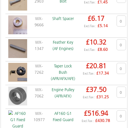
2903
Bolt
£
1.45
Excl.Tax :
£
6.17
WX-
Shaft Spacer
9666
£
5.14
Excl.Tax :
£
10.32
WX-
Feather Key
1347
(AF Engines)
£
8.60
Excl.Tax :
£
20.81
WX-
Taper Lock
7262
Bush
£
17.34
Excl.Tax :
(AFR/AFX/AFE)
£
37.50
WX-
Engine Pulley
7062
(AFR/AFX)
£
31.25
Excl.Tax :
£
516.94
WX-
AF160 G1
10977
Fixed Guard
£
430.78
Excl.Tax :